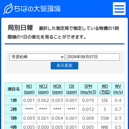
局別日報
選択した測定局で測定している物質の1時
間値の1日の変化を見ることができます。
表示更新
NO
NO2
NOX
OX
SPM
WD
WV
項目名
(ppm)
(ppm)
(ppm)
(ppm)
(mg/m3)
(方位)
(m/s)
1時
0.001
0.002
0.003
0.001
0.019
SSE
0.4
2時
****
****
****
****
0.012
S
0.7
3時
0.003
0.001
0.004
0.001
0.009
SSW
0.3
4時
0.005
0.000
0.005
0.001
0.005
NNE
0.5