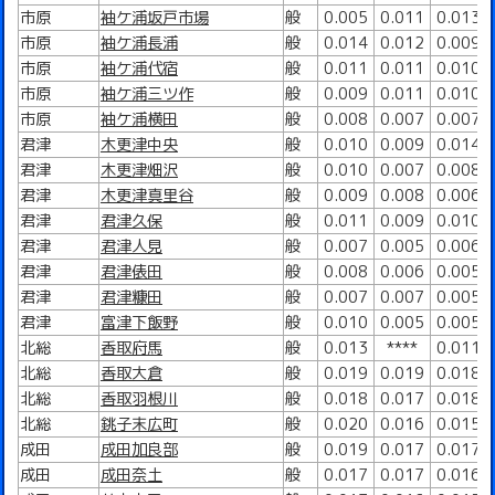
市原
袖ケ浦坂戸市場
般
0.005
0.011
0.013
市原
袖ケ浦長浦
般
0.014
0.012
0.009
市原
袖ケ浦代宿
般
0.011
0.011
0.010
市原
袖ケ浦三ツ作
般
0.009
0.011
0.010
市原
袖ケ浦横田
般
0.008
0.007
0.007
君津
木更津中央
般
0.010
0.009
0.014
君津
木更津畑沢
般
0.010
0.007
0.008
君津
木更津真里谷
般
0.009
0.008
0.006
君津
君津久保
般
0.011
0.009
0.010
君津
君津人見
般
0.007
0.005
0.006
君津
君津俵田
般
0.008
0.006
0.005
君津
君津糠田
般
0.007
0.007
0.005
君津
富津下飯野
般
0.010
0.005
0.005
北総
香取府馬
般
0.013
****
0.011
北総
香取大倉
般
0.019
0.019
0.018
北総
香取羽根川
般
0.018
0.017
0.018
北総
銚子末広町
般
0.020
0.016
0.015
成田
成田加良部
般
0.019
0.017
0.017
成田
成田奈土
般
0.017
0.017
0.016