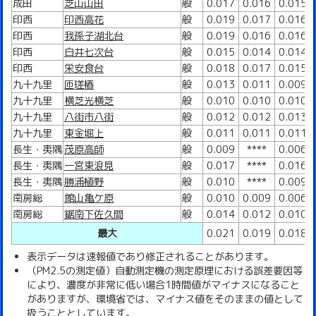
成田
芝山山田
般
0.017
0.016
0.015
印西
印西高花
般
0.019
0.017
0.016
印西
我孫子湖北台
般
0.019
0.016
0.016
印西
白井七次台
般
0.015
0.014
0.014
印西
栄安食台
般
0.018
0.017
0.015
九十九里
匝瑳椿
般
0.013
0.011
0.009
九十九里
横芝光横芝
般
0.010
0.010
0.010
九十九里
八街市八街
般
0.012
0.012
0.013
九十九里
東金堀上
般
0.011
0.011
0.011
長生・夷隅
茂原高師
般
0.009
****
0.006
長生・夷隅
一宮東浪見
般
0.017
****
0.016
長生・夷隅
勝浦植野
般
0.010
****
0.009
南房総
館山亀ケ原
般
0.010
0.009
0.006
南房総
鋸南下佐久間
般
0.014
0.012
0.010
最大
0.021
0.019
0.018
表示データは速報値であり修正されることがあります。
（PM2.5の測定値）自動測定機の測定原理における誤差要因等
により、濃度が非常に低い場合1時間値がマイナスになること
がありますが、環境省では、マイナス値をそのままの値として
扱うこととしています。