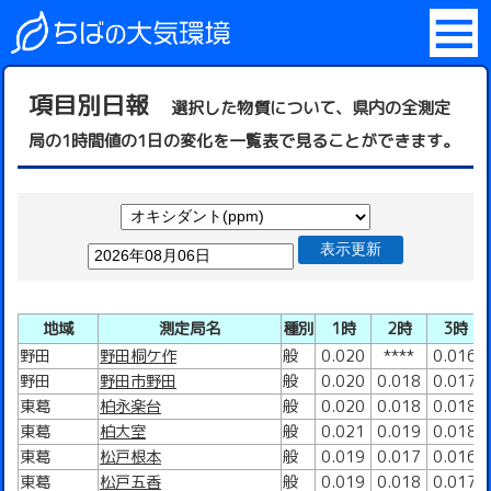
項目別日報
選択した物質について、県内の全測定
局の1時間値の1日の変化を一覧表で見ることができます。
表示更新
地域
測定局名
種別
1時
2時
3時
野田
野田桐ケ作
般
0.020
****
0.016
野田
野田市野田
般
0.020
0.018
0.017
東葛
柏永楽台
般
0.020
0.018
0.018
東葛
柏大室
般
0.021
0.019
0.018
東葛
松戸根本
般
0.019
0.017
0.016
東葛
松戸五香
般
0.019
0.018
0.017