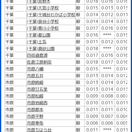
千葉
(千葉)宮野木
般
0.018
0.016
0.016
千葉
(千葉)大宮小学校
般
0.015
0.013
0.013
千葉
(千葉)千城台わかば小学校
般
0.014
0.012
0.011
千葉
(千葉)泉谷小学校
般
0.014
0.014
0.013
千葉
(千葉)寒川小学校
般
0.017
0.016
0.016
千葉
(千葉)都公園
般
0.016
****
0.015
千葉
(千葉)土気
般
0.011
0.012
0.010
千葉
(千葉)真砂公園
般
0.018
****
0.016
千葉
四街道鹿渡
般
0.017
0.016
0.016
千葉
佐倉江原新田
般
0.018
0.017
0.016
市原
市原八幡
般
0.015
****
0.014
市原
市原五井
般
0.013
0.014
0.012
市原
市原姉崎
般
0.013
0.014
0.012
市原
市原廿五里
般
0.013
0.014
0.013
市原
市原松崎
般
0.009
0.008
0.007
市原
市原岩崎西
般
0.010
0.011
0.011
市原
市原郡本
般
0.011
0.011
0.010
市原
市原平野
般
0.009
0.007
0.004
市原
市原奉免
般
0.006
0.006
0.005
市原
市原ちはら台
般
0.011
****
0.011