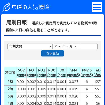
局別日報
選択した測定局で測定している物質の1時
間値の1日の変化を見ることができます。
表示更新
SO2
NO
NO2
NOX
OX
SPM
PM2.5
WD
項目名
(ppm)
(ppm)
(ppm)
(ppm)
(ppm)
(mg/m3)
(ug/m3)
(方位)
(
1時
0.001
0.002
0.010
0.012
0.001
0.023
6
SSE
2時
0.000
0.001
0.009
0.010
0.001
0.019
4
SSE
3時
0.000
0.002
0.009
0.011
0.001
0.020
5
SSE
4時
0.001
0.004
0.010
0.014
0.001
0.021
5
SE