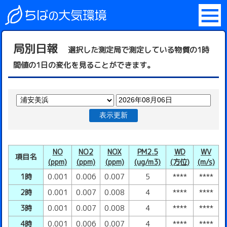
局別日報
選択した測定局で測定している物質の1時
間値の1日の変化を見ることができます。
表示更新
NO
NO2
NOX
PM2.5
WD
WV
項目名
(ppm)
(ppm)
(ppm)
(ug/m3)
(方位)
(m/s)
1時
0.001
0.006
0.007
5
****
****
2時
0.001
0.007
0.008
4
****
****
3時
0.001
0.007
0.008
4
****
****
4時
0.001
0.006
0.007
4
****
****