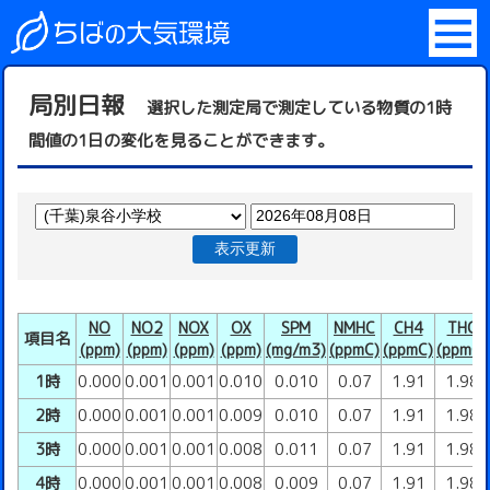
局別日報
選択した測定局で測定している物質の1時
間値の1日の変化を見ることができます。
表示更新
NO
NO2
NOX
OX
SPM
NMHC
CH4
THC
項目名
(ppm)
(ppm)
(ppm)
(ppm)
(mg/m3)
(ppmC)
(ppmC)
(ppmC)
1時
0.000
0.001
0.001
0.010
0.010
0.07
1.91
1.98
2時
0.000
0.001
0.001
0.009
0.010
0.07
1.91
1.98
3時
0.000
0.001
0.001
0.008
0.011
0.07
1.91
1.98
4時
0.000
0.001
0.001
0.008
0.009
0.07
1.91
1.98