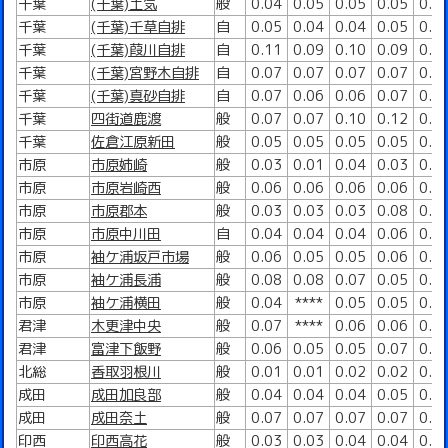
千葉
(千葉)土気
般
0.04
0.05
0.05
0.05
0.0
千葉
(千葉)千草自排
自
0.05
0.04
0.04
0.05
0.0
千葉
(千葉)葭川自排
自
0.11
0.09
0.10
0.09
0.0
千葉
(千葉)宮野木自排
自
0.07
0.07
0.07
0.07
0.0
千葉
(千葉)真砂自排
自
0.07
0.06
0.06
0.07
0.0
千葉
四街道鹿渡
般
0.07
0.07
0.10
0.12
0.1
千葉
佐倉江原新田
般
0.05
0.05
0.05
0.05
0.0
市原
市原姉崎
般
0.03
0.01
0.04
0.03
0.0
市原
市原岩崎西
般
0.06
0.06
0.06
0.06
0.1
市原
市原郡本
般
0.03
0.03
0.03
0.08
0.0
市原
市原中川田
自
0.04
0.04
0.04
0.06
0.0
市原
袖ケ浦坂戸市場
般
0.06
0.05
0.05
0.06
0.0
市原
袖ケ浦長浦
般
0.08
0.08
0.07
0.05
0.0
市原
袖ケ浦横田
般
0.04
****
0.05
0.05
0.0
君津
木更津中央
般
0.07
****
0.06
0.06
0.0
君津
富津下飯野
般
0.06
0.05
0.05
0.07
0.0
北総
香取羽根川
般
0.01
0.01
0.02
0.02
0.0
成田
成田加良部
般
0.04
0.04
0.04
0.05
0.0
成田
成田奈土
般
0.07
0.07
0.07
0.07
0.0
印西
印西高花
般
0.03
0.03
0.04
0.04
0.0