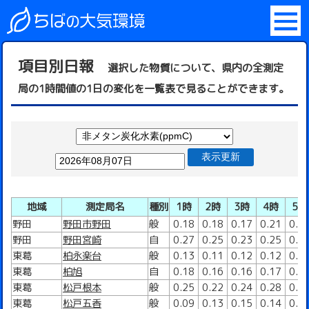
項目別日報
選択した物質について、県内の全測定
局の1時間値の1日の変化を一覧表で見ることができます。
表示更新
地域
測定局名
種別
1時
2時
3時
4時
5時
野田
野田市野田
般
0.18
0.18
0.17
0.21
0.2
野田
野田宮崎
自
0.27
0.25
0.23
0.25
0.2
東葛
柏永楽台
般
0.13
0.11
0.12
0.12
0.1
東葛
柏旭
自
0.18
0.16
0.16
0.17
0.1
東葛
松戸根本
般
0.25
0.22
0.24
0.28
0.2
東葛
松戸五香
般
0.09
0.13
0.15
0.14
0.3