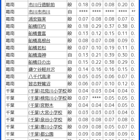
葛南
市川行徳駅前
般
0.18
0.09
0.08
0.20
0.3
葛南
市川市市川
自
****
****
****
****
***
葛南
浦安猫実
般
0.07
0.08
0.08
0.07
0.1
葛南
船橋印内
般
0.18
0.29
0.37
0.38
0.2
葛南
船橋豊富
般
0.13
0.12
0.15
0.11
0.0
葛南
船橋高根台
般
0.08
0.07
0.08
0.09
0.1
葛南
船橋若松
般
0.07
0.10
0.19
0.11
0.1
葛南
船橋海神
自
0.13
0.21
0.39
0.30
0.2
葛南
船橋日の出
自
0.15
0.22
0.38
0.29
0.2
葛南
鎌ケ谷軽井沢
般
0.14
0.16
0.16
0.15
0.1
葛南
八千代高津
般
0.05
0.05
0.06
0.07
0.0
葛南
習志野鷺沼
般
0.06
0.07
0.10
0.12
0.1
千葉
(千葉)花見川小学校
般
0.04
0.03
0.04
0.04
0.0
千葉
(千葉)検見川小学校
般
0.07
****
0.05
0.05
0.0
千葉
(千葉)宮野木
般
0.04
0.04
0.04
0.05
0.0
千葉
(千葉)大宮小学校
般
0.03
0.03
0.03
0.04
0.0
千葉
(千葉)泉谷小学校
般
0.08
0.08
0.07
0.08
0.0
千葉
(千葉)寒川小学校
般
0.09
0.08
0.05
0.07
0.0
千葉
(千葉)都公園
般
0.09
0.08
0.08
0.09
0.1