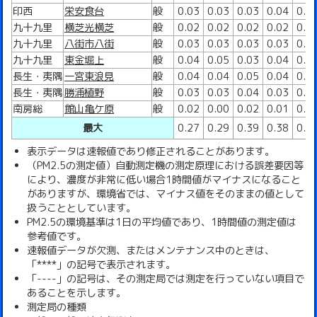
印西
栄安食台
般
0.03
0.03
0.03
0.04
0.0
九十九里
横芝光横芝
般
0.02
0.02
0.02
0.02
0.0
九十九里
八街市八街
般
0.03
0.03
0.03
0.03
0.0
九十九里
東金堀上
般
0.04
0.05
0.03
0.04
0.0
長生・夷隅
一宮東浪見
般
0.04
0.04
0.05
0.04
0.0
長生・夷隅
勝浦植野
般
0.03
0.03
0.04
0.03
0.0
南房総
館山亀ケ原
般
0.02
0.00
0.02
0.01
0.0
最大
0.27
0.29
0.39
0.38
0.3
表示データは速報値であり修正されることがあります。
（PM2.5の測定値）自動測定機の測定原理における誤差要因等
により、濃度が非常に低い場合1時間値がマイナスになること
がありますが、環境省では、マイナス値をそのままの値として
扱うこととしています。
PM2.5の環境基準は1日の平均値であり、1時間値の測定値は
参考値です。
速報値データが欠測、またはメンテナンス中のときは、
「****」の記号で表示されます。
「----」の記号は、その測定局では測定を行っていない項目で
あることを示します。
測定局の種類