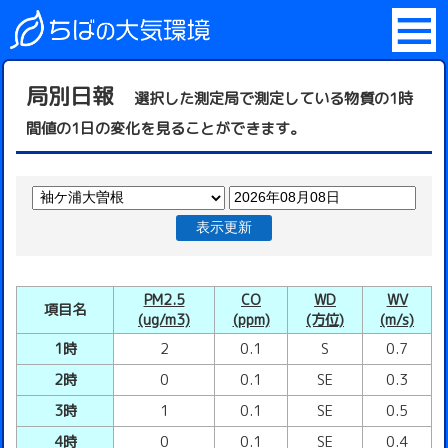
局別日報
選択した測定局で測定している物質の1時
間値の1日の変化を見ることができます。
表示更新
PM2.5
CO
WD
WV
項目名
(ug/m3)
(ppm)
(方位)
(m/s)
1時
2
0.1
S
0.7
2時
0
0.1
SE
0.3
3時
1
0.1
SE
0.5
4時
0
0.1
SE
0.4