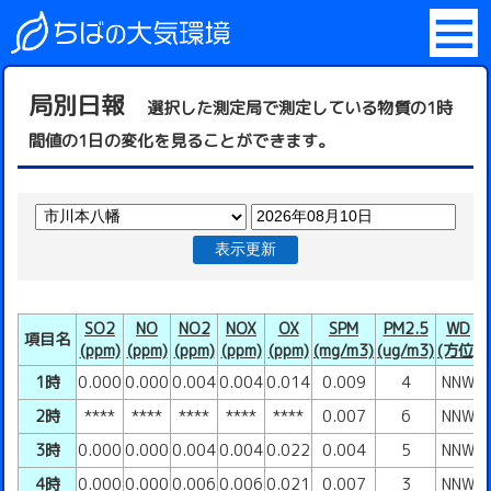
局別日報
選択した測定局で測定している物質の1時
間値の1日の変化を見ることができます。
表示更新
SO2
NO
NO2
NOX
OX
SPM
PM2.5
WD
項目名
(ppm)
(ppm)
(ppm)
(ppm)
(ppm)
(mg/m3)
(ug/m3)
(方位)
(
1時
0.000
0.000
0.004
0.004
0.014
0.009
4
NNW
2時
****
****
****
****
****
0.007
6
NNW
3時
0.000
0.000
0.004
0.004
0.022
0.004
5
NNW
4時
0.000
0.000
0.006
0.006
0.021
0.007
3
NNW