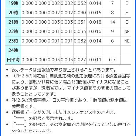
19時
0.000
0.000
0.002
0.002
0.032
0.014
7
E
20時
0.000
0.000
0.002
0.002
0.030
0.015
8
E
21時
0.000
0.000
0.003
0.003
0.031
0.018
14
E
22時
0.000
0.000
0.001
0.001
0.033
0.016
9
NE
23時
0.000
0.000
0.001
0.001
0.032
0.014
6
NE
24時
日平均
0.000
0.000
0.003
0.003
0.027
0.011
6.7
表示データは速報値であり修正されることがあります。
（PM2.5の測定値）自動測定機の測定原理における誤差要因等
により、濃度が非常に低い場合1時間値がマイナスになること
がありますが、環境省では、マイナス値をそのままの値として
扱うこととしています。
PM2.5の環境基準は1日の平均値であり、1時間値の測定値は
参考値です。
速報値データが欠測、またはメンテナンス中のときは、
「****」の記号で表示されます。
「----」の記号は、その測定局では測定を行っていない項目で
あることを示します。