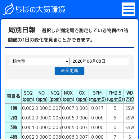
局別日報
選択した測定局で測定している物質の1時
間値の1日の変化を見ることができます。
表示更新
SO2
NO
NO2
NOX
OX
SPM
PM2.5
WD
項目名
(ppm)
(ppm)
(ppm)
(ppm)
(ppm)
(mg/m3)
(ug/m3)
(方位)
(
1時
0.002
0.000
0.007
0.007
0.005
0.017
5
SSW
2時
0.002
0.000
0.005
0.005
0.006
0.006
6
SSW
3時
0.001
0.000
0.005
0.005
0.007
0.000
6
SSW
4時
0.002
0.000
0.006
0.006
0.007
0.000
7
S