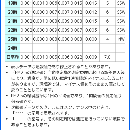
19時
0.001
0.001
0.006
0.007
0.015
0.015
5
SSW
20時
0.001
0.000
0.007
0.007
0.012
0.012
6
SSW
21時
0.002
0.001
0.008
0.009
0.008
0.013
6
SSW
22時
0.002
0.000
0.009
0.009
0.007
0.003
6
SSW
23時
0.001
0.000
0.008
0.008
0.008
0.000
4
NW
24時
日平均
0.001
0.001
0.005
0.006
0.022
0.009
7.0
表示データは速報値であり修正されることがあります。
（PM2.5の測定値）自動測定機の測定原理における誤差要因等
により、濃度が非常に低い場合1時間値がマイナスになること
がありますが、環境省では、マイナス値をそのままの値として
扱うこととしています。
PM2.5の環境基準は1日の平均値であり、1時間値の測定値は
参考値です。
速報値データが欠測、またはメンテナンス中のときは、
「****」の記号で表示されます。
「----」の記号は、その測定局では測定を行っていない項目で
あることを示します。