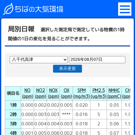
局別日報
選択した測定局で測定している物質の1時
間値の1日の変化を見ることができます。
表示更新
NO
NO2
NOX
OX
SPM
PM2.5
NMHC
CH4
項目名
(ppm)
(ppm)
(ppm)
(ppm)
(mg/m3)
(ug/m3)
(ppmC)
(ppmC
1時
0.000
0.002
0.002
0.005
0.020
1
0.05
1.91
2時
0.000
0.003
0.003
****
0.016
5
0.05
1.92
3時
0.000
0.004
0.004
0.003
0.018
2
0.06
1.93
4時
0.001
0.005
0.006
0.002
0.018
5
0.07
1.93