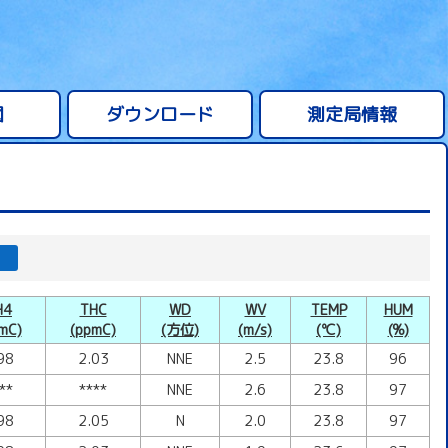
図
ダウンロード
測定局情報
H4
THC
WD
WV
TEMP
HUM
mC)
(ppmC)
(方位)
(m/s)
(℃)
(%)
98
2.03
NNE
2.5
23.8
96
**
****
NNE
2.6
23.8
97
98
2.05
N
2.0
23.8
97