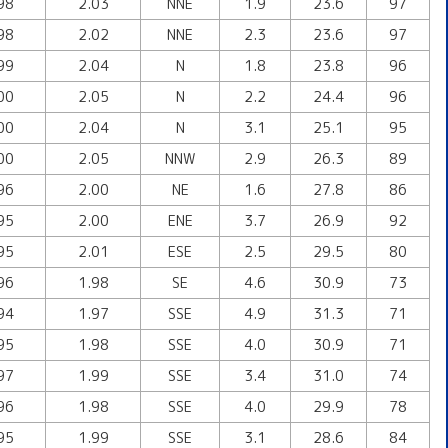
98
2.03
NNE
1.9
23.6
97
98
2.02
NNE
2.3
23.6
97
99
2.04
N
1.8
23.8
96
00
2.05
N
2.2
24.4
96
00
2.04
N
3.1
25.1
95
00
2.05
NNW
2.9
26.3
89
96
2.00
NE
1.6
27.8
86
95
2.00
ENE
3.7
26.9
92
95
2.01
ESE
2.5
29.5
80
96
1.98
SE
4.6
30.9
73
94
1.97
SSE
4.9
31.3
71
95
1.98
SSE
4.0
30.9
71
97
1.99
SSE
3.4
31.0
74
96
1.98
SSE
4.0
29.9
78
95
1.99
SSE
3.1
28.6
84